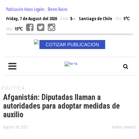
Publicación Avisos Legales
|
Bienes Raices
Friday, 7 de August del 2026
Dólar:
$--
Santiago de Chile
Min:
5℃
Max:
15℃
COTIZAR PUBLICACION
POLÍTICA
Afganistán: Diputadas llaman a
autoridades para adoptar medidas de
auxilio
Agosto 18, 2021
Author: prensa2