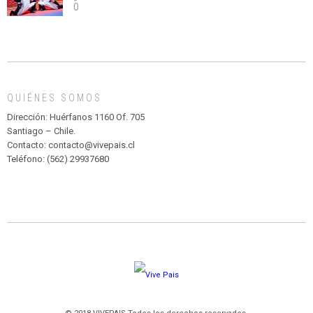
0
abuso”
Y
CIRCENSE
INFANTIL
DE
MADAGASCAR
EN
EL
QUIÉNES SOMOS
PARQUE
HURATDO
Dirección: Huérfanos 1160 Of. 705
Santiago – Chile.
Contacto: contacto@vivepais.cl
Teléfono: (562) 29937680