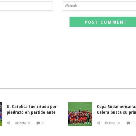
U. Católica fue citada por
Copa Sudamericana:
piedrazo en partido ante
Calera busca su pri
Deportes La Serena
triunfo ante Banfie
DEPORTES
0
DEPORTES
0