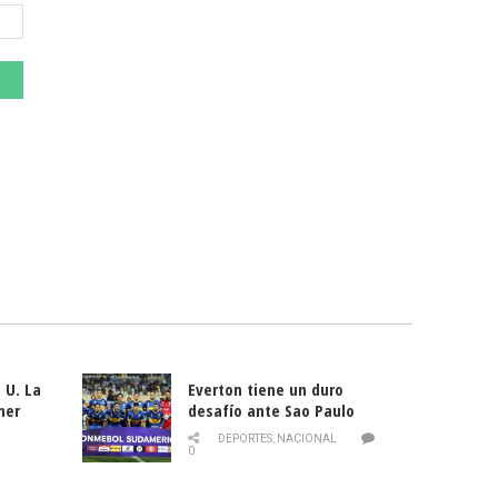
 U. La
Everton tiene un duro
mer
desafío ante Sao Paulo
ld
DEPORTES
,
NACIONAL
0