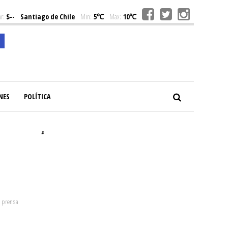
r:
$--
Santiago de Chile
Min:
5℃
Max:
10℃
NES
POLÍTICA
#
: prensa