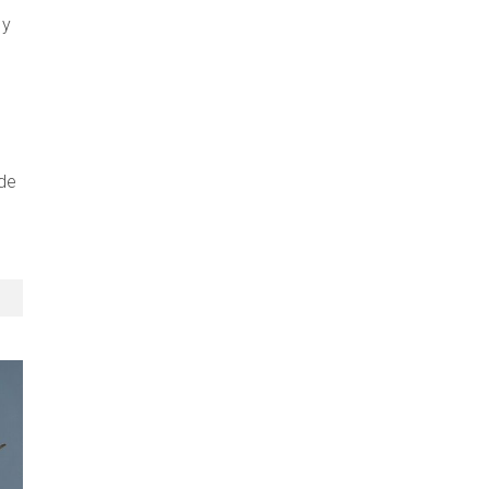
 y
 de