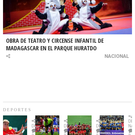
OBRA DE TEATRO Y CIRCENSE INFANTIL DE
MADAGASCAR EN EL PARQUE HURATDO
NACIONAL
DEPORTES
Billie
U.
Copa
Eve
DE
Jean
Católica
Sudamericana:
tie
DEPORTES
DEPORTES
DEPORTES
NA
King
fue
U.
un