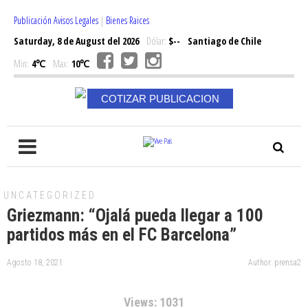
Publicación Avisos Legales
|
Bienes Raices
Saturday, 8 de August del 2026
Dólar:
$--
Santiago de Chile
Min:
4℃
Max:
10℃
COTIZAR PUBLICACION
UNCATEGORIZED
Griezmann: “Ojalá pueda llegar a 100
partidos más en el FC Barcelona”
Agosto 18, 2021
Author: prensa2
Views: 1031