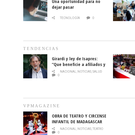
Una oportunidad para no
dejar pasar
TECNOLOGÍA
0
TENDENCIAS
Girardi y ley de Isapres:
“Que beneficie a afiliados y
no legalice el abuso”
NACIONAL
,
NOTICIAS
,
SALUD
0
VPMAGAZINE
OBRA DE TEATRO Y CIRCENSE
INFANTIL DE MADAGASCAR
EN EL PARQUE HURATDO
NACIONAL
,
NOTICIAS
,
TEATRO
0