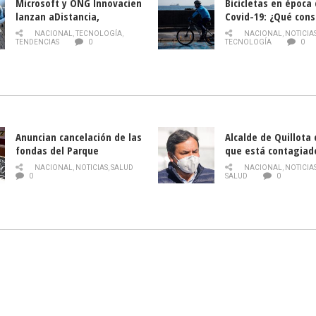
Microsoft y ONG Innovacien
Bicicletas en época
lanzan aDistancia,
Covid-19: ¿Qué cons
plataforma con cursos
momento de conduci
NACIONAL
,
TECNOLOGÍA
,
NACIONAL
,
NOTICIA
gratuitos online sobre
TENDENCIAS
0
TECNOLOGÍA
0
tecnología orientados a
emprendedores
Anuncian cancelación de las
Alcalde de Quillota
fondas del Parque
que está contagiad
O’Higgins debido al
COVID-19
NACIONAL
,
NOTICIAS
,
SALUD
NACIONAL
,
NOTICIA
coronavirus
0
SALUD
0