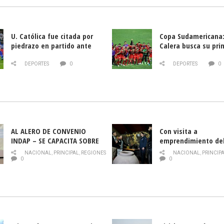
U. Católica fue citada por
Copa Sudamericana:
piedrazo en partido ante
Calera busca su pri
Deportes La Serena
triunfo ante Banfie
DEPORTES
0
DEPORTES
0
AL ALERO DE CONVENIO
Con visita a
INDAP – SE CAPACITA SOBRE
emprendimiento de
PLAGA DROSOPHILA SUZUKII
y llamado al rescate
NACIONAL
,
PRINCIPAL
,
REGIONES
NACIONAL
,
PRINCIP
historia campesina 
0
0
Nacional de INDAP 
la Semana del Turi