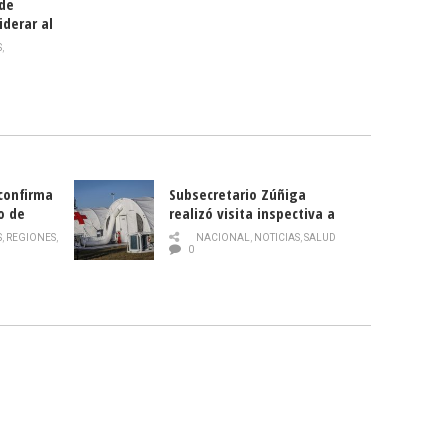
 de
iderar al
rlas?
S
,
 confirma
Subsecretario Zúñiga
o de
realizó visita inspectiva a
Hospital Modular Sótero del
S
,
REGIONES
,
NACIONAL
,
NOTICIAS
,
SALUD
Río
0