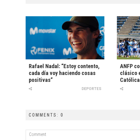
Rafael Nadal: “Estoy contento,
ANFP co
cada día voy haciendo cosas
clásico e
positivas”
Católica
DEPORTES
COMMENTS: 0