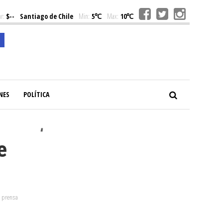
r:
$--
Santiago de Chile
Min:
5℃
Max:
10℃
NES
POLÍTICA
#
e
: prensa