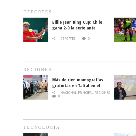
DEPORTES
Billie Jean King Cup: Chile
gana 2-0 la serie ante
Paraguay
DEPORTES
0
REGIONES
Más de cien mamografías
gratuitas en Taltal en el
mes de la prevención del
NACIONAL
,
PRINCIPAL
,
REGIONES
cáncer de mama
0
TECNOLOGÍA