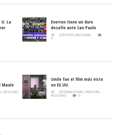
 U. La
Everton tiene un duro
mer
desafío ante Sao Paulo
ld
DEPORTES
,
NACIONAL
0
Smile fue el film más visto
l Maule
en EE.UU.
 de la
AL
,
REGIONES
INTERNACIONAL
,
PRINCIPAL
,
Director
REGIONES
0
celebra
smo