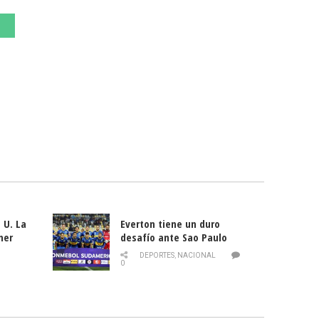
 U. La
Everton tiene un duro
mer
desafío ante Sao Paulo
ld
DEPORTES
,
NACIONAL
0