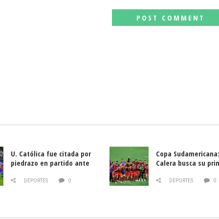
U. Católica fue citada por
Copa Sudamericana:
piedrazo en partido ante
Calera busca su pri
Deportes La Serena
triunfo ante Banfie
DEPORTES
0
DEPORTES
0