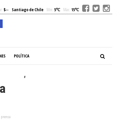
r:
$--
Santiago de Chile
Min:
5℃
Max:
15℃
NES
POLÍTICA
#
la
: prensa