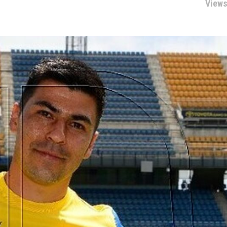
Views