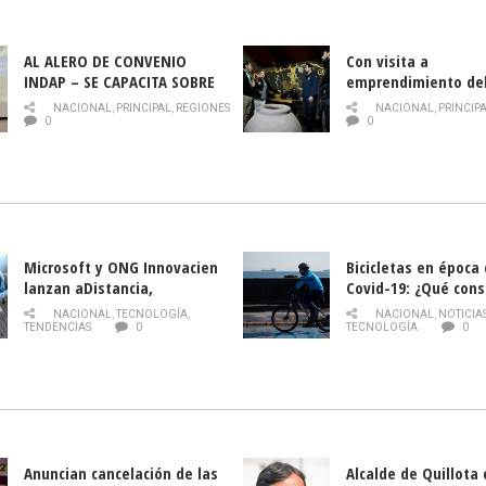
AL ALERO DE CONVENIO
Con visita a
INDAP – SE CAPACITA SOBRE
emprendimiento de
PLAGA DROSOPHILA SUZUKII
y llamado al rescate
NACIONAL
,
PRINCIPAL
,
REGIONES
NACIONAL
,
PRINCIP
historia campesina 
0
0
Nacional de INDAP 
la Semana del Turi
Microsoft y ONG Innovacien
Bicicletas en época
lanzan aDistancia,
Covid-19: ¿Qué cons
plataforma con cursos
momento de conduci
NACIONAL
,
TECNOLOGÍA
,
NACIONAL
,
NOTICIA
gratuitos online sobre
TENDENCIAS
0
TECNOLOGÍA
0
tecnología orientados a
emprendedores
Anuncian cancelación de las
Alcalde de Quillota