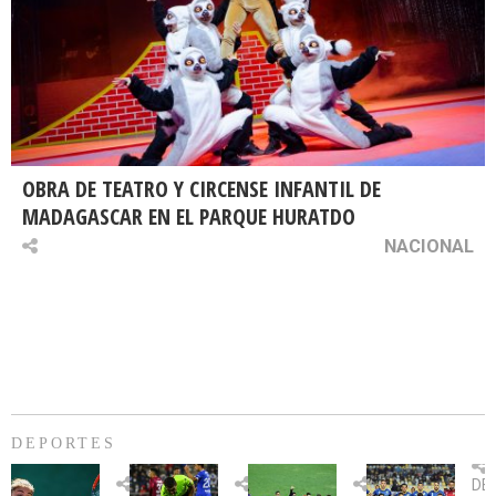
OBRA DE TEATRO Y CIRCENSE INFANTIL DE
MADAGASCAR EN EL PARQUE HURATDO
NACIONAL
DEPORTES
Billie
U.
Copa
Eve
DE