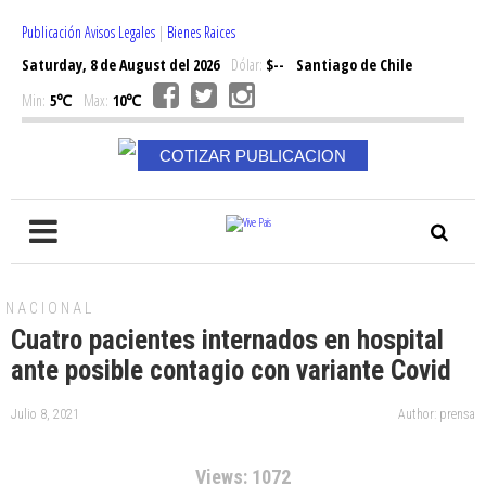
Publicación Avisos Legales
|
Bienes Raices
Saturday, 8 de August del 2026
Dólar:
$--
Santiago de Chile
Min:
5℃
Max:
10℃
COTIZAR PUBLICACION
NACIONAL
Cuatro pacientes internados en hospital
ante posible contagio con variante Covid
Julio 8, 2021
Author: prensa
Views: 1072