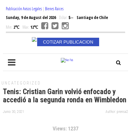
Publicación Avisos Legales
|
Bienes Raices
Sunday, 9 de August del 2026
Dólar:
$--
Santiago de Chile
Min:
2℃
Max:
12℃
COTIZAR PUBLICACION
UNCATEGORIZED
Tenis: Cristian Garin volvió enfocado y
accedió a la segunda ronda en Wimbledon
Junio 30, 2021
Author: prensa2
Views: 1237