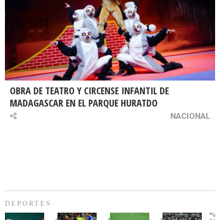
OBRA DE TEATRO Y CIRCENSE INFANTIL DE
MADAGASCAR EN EL PARQUE HURATDO
NACIONAL
DEPORTES
Billie
U.
Copa
Eve