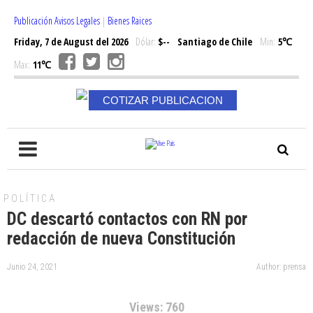
Publicación Avisos Legales
|
Bienes Raices
Friday, 7 de August del 2026
Dólar:
$--
Santiago de Chile
Min:
5℃
Max:
11℃
COTIZAR PUBLICACION
POLÍTICA
DC descartó contactos con RN por
redacción de nueva Constitución
Junio 24, 2021
Author: prensa
Views: 760