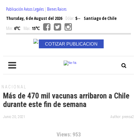
Publicación Avisos Legales
|
Bienes Raices
Thursday, 6 de August del 2026
Dólar:
$--
Santiago de Chile
Min:
6℃
Max:
15℃
COTIZAR PUBLICACION
NACIONAL
Más de 470 mil vacunas arribaron a Chile
durante este fin de semana
Junio 20, 2021
Author: prensa2
Views: 953