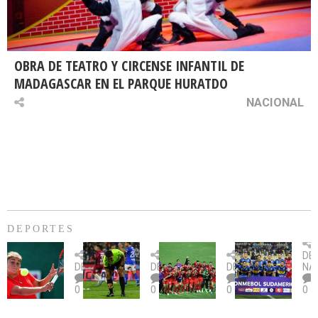
OBRA DE TEATRO Y CIRCENSE INFANTIL DE
MADAGASCAR EN EL PARQUE HURATDO
NACIONAL
DEPORTES
Billie
U.
Copa
Eve
DE
Jean
Católica
Sudamericana:
tie
DEPORTES
DEPORTES
DEPORTES
NA
King
fue
U.
un
0
0
0
0
Cup:
citada
La
dur
Chile
por
Calera
des