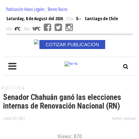
Publicación Avisos Legales
|
Bienes Raices
Saturday, 8 de August del 2026
Dólar:
$--
Santiago de Chile
Min:
4℃
Max:
10℃
COTIZAR PUBLICACION
POLÍTICA
Senador Chahuán ganó las elecciones
internas de Renovación Nacional (RN)
Junio 20, 2021
Author: prensa2
Views: 870