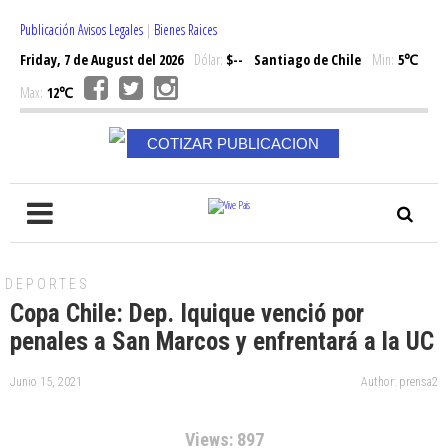
Publicación Avisos Legales
|
Bienes Raices
Friday, 7 de August del 2026
Dólar:
$--
Santiago de Chile
Min:
5℃
Max:
12℃
COTIZAR PUBLICACION
DEPORTES
Copa Chile: Dep. Iquique venció por
penales a San Marcos y enfrentará a la UC
Junio 15, 2021
Author: prensa2
Views: 897