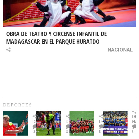
OBRA DE TEATRO Y CIRCENSE INFANTIL DE
MADAGASCAR EN EL PARQUE HURATDO
NACIONAL
DEPORTES
Billie
U.
Copa
Eve
DE
Jean
Católica
Sudamericana:
tie
DEPORTES
DEPORTES
DEPORTES
NA
King
fue
U.
un
0
0
0
0
Cup:
citada
La
dur
Chile
por
Calera
des