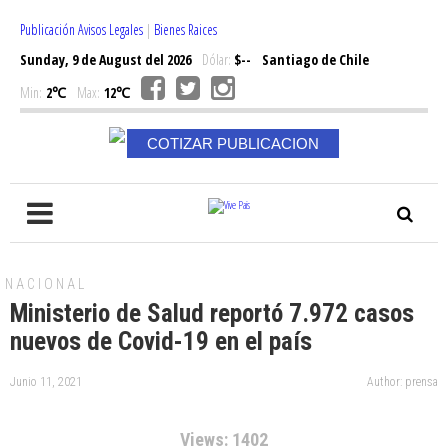
Publicación Avisos Legales
|
Bienes Raices
Sunday, 9 de August del 2026
Dólar:
$--
Santiago de Chile
Min:
2℃
Max:
12℃
COTIZAR PUBLICACION
NACIONAL
Ministerio de Salud reportó 7.972 casos
nuevos de Covid-19 en el país
Junio 11, 2021
Author: prensa
Views: 1402