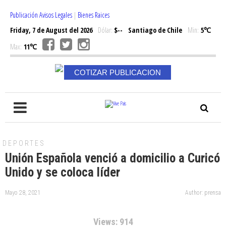
Publicación Avisos Legales
|
Bienes Raices
Friday, 7 de August del 2026
Dólar:
$--
Santiago de Chile
Min:
5℃
Max:
11℃
COTIZAR PUBLICACION
DEPORTES
Unión Española venció a domicilio a Curicó
Unido y se coloca líder
Mayo 28, 2021
Author: prensa
Views: 914