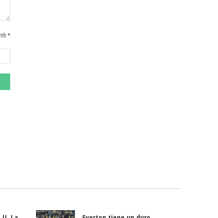
ith *
 U. La
Everton tiene un duro