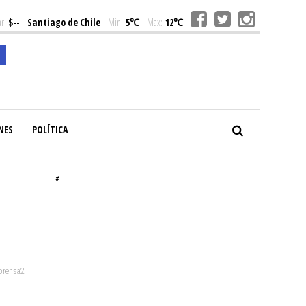
r:
$--
Santiago de Chile
Min:
5℃
Max:
12℃
NES
POLÍTICA
#
 prensa2