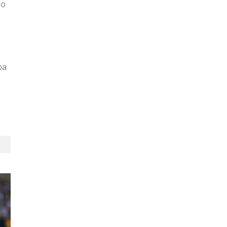
no
pa