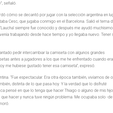
”, señaló.
cordó cómo se decantó por jugar con la selección argentina en lu
taba Cesc, que jugaba conmigo en el Barcelona. Salió el tema 
El ‘Laucha’ siempre fue conocido y después me ayudó muchísimo
 venía trabajando desde hace tiempo y yo llegaba nuevo. Tener 
antado pedir intercambiar la camiseta con algunos grandes
isetas antes a jugadores a los que me he enfrentado cuando era
Hoy me hubiese gustado tener esa camiseta”, expresó.
ntina. “Fue espectacular. Era otra época también, vivíamos de o
bién, distinta de lo que pasa hoy. Y la verdad que lo disfruté
ca pensé en que lo tenga que hacer Thiago o alguno de mis hijo
 que hacer y nunca tuve ningún problema. Me ocupaba solo -de
emoró.