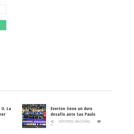
 U. La
Everton tiene un duro
mer
desafío ante Sao Paulo
ld
DEPORTES
,
NACIONAL
0