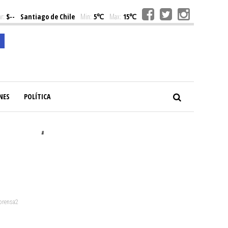
r:
$--
Santiago de Chile
Min:
5℃
Max:
15℃
NES
POLÍTICA
#
 prensa2