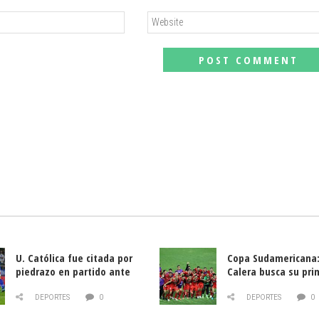
U. Católica fue citada por
Copa Sudamericana:
piedrazo en partido ante
Calera busca su pri
Deportes La Serena
triunfo ante Banfie
DEPORTES
0
DEPORTES
0