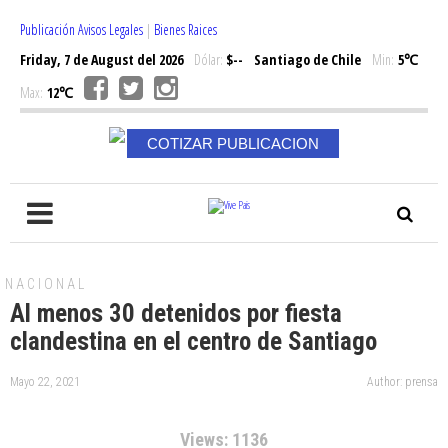
Publicación Avisos Legales
|
Bienes Raices
Friday, 7 de August del 2026
Dólar:
$--
Santiago de Chile
Min:
5℃
Max:
12℃
COTIZAR PUBLICACION
NACIONAL
Al menos 30 detenidos por fiesta
clandestina en el centro de Santiago
Mayo 22, 2021
Author: prensa
Views: 1136