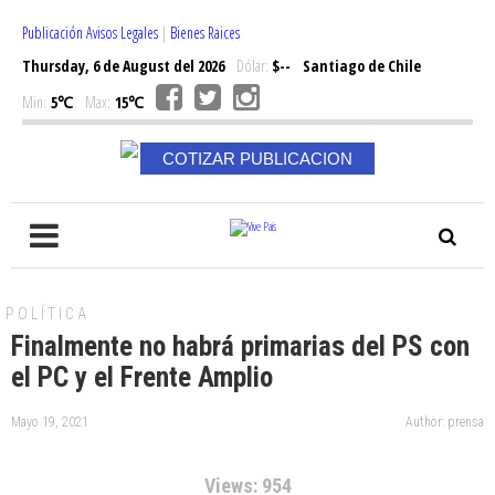
Publicación Avisos Legales
|
Bienes Raices
Thursday, 6 de August del 2026
Dólar:
$--
Santiago de Chile
Min:
5℃
Max:
15℃
COTIZAR PUBLICACION
POLÍTICA
Finalmente no habrá primarias del PS con
el PC y el Frente Amplio
Mayo 19, 2021
Author: prensa
Views: 954