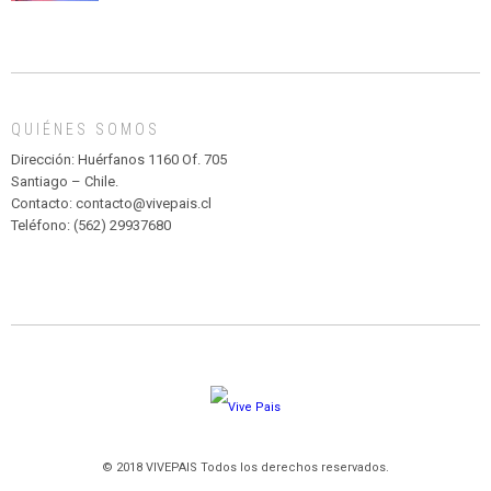
CIRCENSE
INFANTIL
DE
MADAGASCAR
EN
EL
QUIÉNES SOMOS
PARQUE
HURATDO
Dirección: Huérfanos 1160 Of. 705
Santiago – Chile.
Contacto: contacto@vivepais.cl
Teléfono: (562) 29937680
© 2018 VIVEPAIS Todos los derechos reservados.