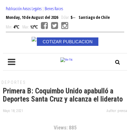
Publicación Avisos Legales
|
Bienes Raices
Monday, 10 de August del 2026
Dólar:
$--
Santiago de Chile
Min:
4℃
Max:
12℃
COTIZAR PUBLICACION
DEPORTES
Primera B: Coquimbo Unido apabulló a
Deportes Santa Cruz y alcanza el liderato
Mayo 18, 2021
Author: prensa
Views: 885