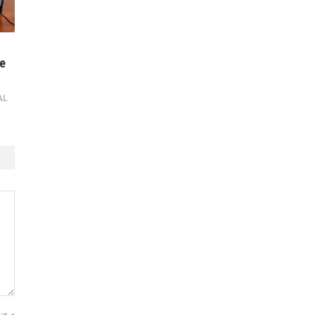
de
AL