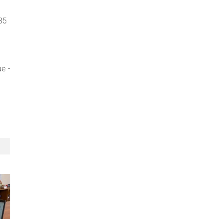
35
e -
d