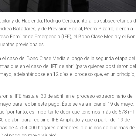
Rubilar y de Hacienda, Rodrigo Cerda; junto a los subsecretarios 
drea Balladares; y de Previsión Social, Pedro Pizarro; dieron a
eso Familiar de Emergencia (IFE), el Bono Clase Media y el Bo
uentas previsionales.
en el caso del Bono Clase Media el pago de la segunda etapa del
as que en el caso del IFE de abril (para quienes postularon del
 mayo, adelantándose en 12 días el proceso que, en un principio,
aron al IFE hasta el 30 de abril -en el proceso extraordinario de
 mayo para recibir este pago. Éste se va a iniciar el 19 de mayo,
ue “por tanto, es importante decir que tenemos más de 578 mil
de abril para recibir el IFE Ampliado y que a partir del 19 de
 más de 4.754.000 hogares anteriores lo que nos da que más de 
r el pago en mayo y junio”.