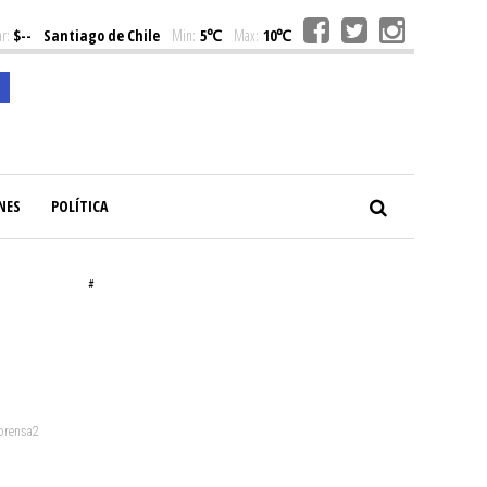
r:
$--
Santiago de Chile
Min:
5℃
Max:
10℃
NES
POLÍTICA
#
 prensa2