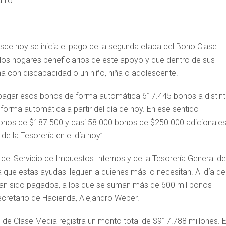
nio”.
desde hoy se inicia el pago de la segunda etapa del Bono Clase
 los hogares beneficiarios de este apoyo y que dentro de sus
a con discapacidad o un niño, niña o adolescente.
a pagar esos bonos de forma automática 617.445 bonos a distin
forma automática a partir del día de hoy. En ese sentido
nos de $187.500 y casi 58.000 bonos de $250.000 adicionales
 la Tesorería en el día hoy”.
del Servicio de Impuestos Internos y de la Tesorería General de
 que estas ayudas lleguen a quienes más lo necesitan. Al día de
han sido pagados, a los que se suman más de 600 mil bonos
ecretario de Hacienda, Alejandro Weber.
 de Clase Media registra un monto total de $917.788 millones. 