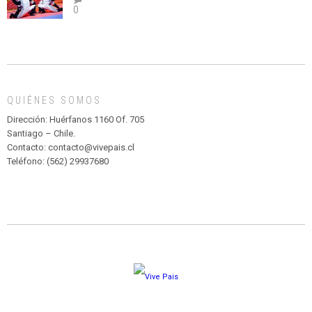
0
abuso”
Y
CIRCENSE
INFANTIL
DE
MADAGASCAR
EN
EL
QUIÉNES SOMOS
PARQUE
HURATDO
Dirección: Huérfanos 1160 Of. 705
Santiago – Chile.
Contacto: contacto@vivepais.cl
Teléfono: (562) 29937680