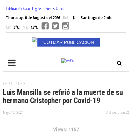
Publicación Avisos Legales
|
Bienes Raices
Thursday, 6 de August del 2026
Dólar:
$--
Santiago de Chile
Min:
5℃
Max:
15℃
COTIZAR PUBLICACION
DEPORTES
Luis Mansilla se refirió a la muerte de su
hermano Cristopher por Covid-19
Mayo 12, 2021
Author: prensa2
Views: 1157