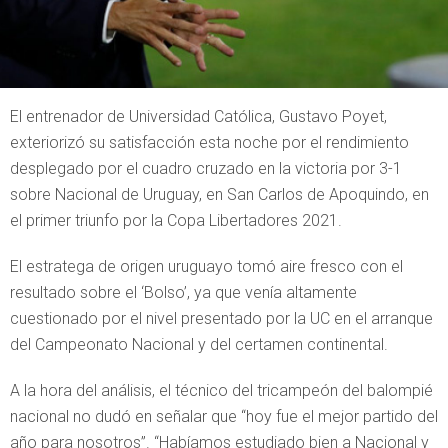
El entrenador de Universidad Católica, Gustavo Poyet,
exteriorizó su satisfacción esta noche por el rendimiento
desplegado por el cuadro cruzado en la victoria por 3-1
sobre Nacional de Uruguay, en San Carlos de Apoquindo, en
el primer triunfo por la Copa Libertadores 2021.
El estratega de origen uruguayo tomó aire fresco con el
resultado sobre el ‘Bolso’, ya que venía altamente
cuestionado por el nivel presentado por la UC en el arranque
del Campeonato Nacional y del certamen continental.
A la hora del análisis, el técnico del tricampeón del balompié
nacional no dudó en señalar que “hoy fue el mejor partido del
año para nosotros”. “Habíamos estudiado bien a Nacional y