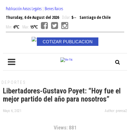
Publicación Avisos Legales
|
Bienes Raices
Thursday, 6 de August del 2026
Dólar:
$--
Santiago de Chile
Min:
6℃
Max:
15℃
COTIZAR PUBLICACION
DEPORTES
Libertadores-Gustavo Poyet: “Hoy fue el
mejor partido del año para nosotros”
Mayo 6, 2021
Author: prensa2
Views: 881