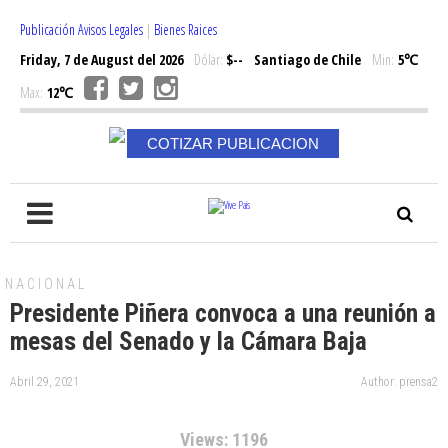
Publicación Avisos Legales
|
Bienes Raices
Friday, 7 de August del 2026
Dólar:
$--
Santiago de Chile
Min:
5℃
Max:
12℃
COTIZAR PUBLICACION
NACIONAL
Presidente Piñera convoca a una reunión a
mesas del Senado y la Cámara Baja
Abril 29, 2021
Author: prensa2
Views: 1196