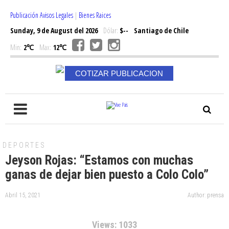
Publicación Avisos Legales
|
Bienes Raices
Sunday, 9 de August del 2026
Dólar:
$--
Santiago de Chile
Min:
2℃
Max:
12℃
COTIZAR PUBLICACION
DEPORTES
Jeyson Rojas: “Estamos con muchas
ganas de dejar bien puesto a Colo Colo”
Abril 15, 2021
Author: prensa
Views: 1033