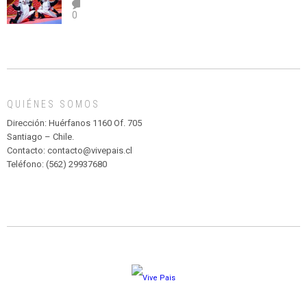
el
TEATRO
0
abuso”
Y
CIRCENSE
INFANTIL
DE
MADAGASCAR
EN
EL
QUIÉNES SOMOS
PARQUE
HURATDO
Dirección: Huérfanos 1160 Of. 705
Santiago – Chile.
Contacto: contacto@vivepais.cl
Teléfono: (562) 29937680