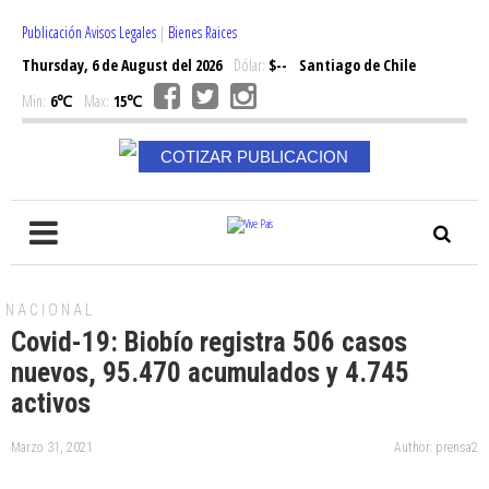
Publicación Avisos Legales
|
Bienes Raices
Thursday, 6 de August del 2026
Dólar:
$--
Santiago de Chile
Min:
6℃
Max:
15℃
COTIZAR PUBLICACION
NACIONAL
Covid-19: Biobío registra 506 casos
nuevos, 95.470 acumulados y 4.745
activos
Marzo 31, 2021
Author: prensa2