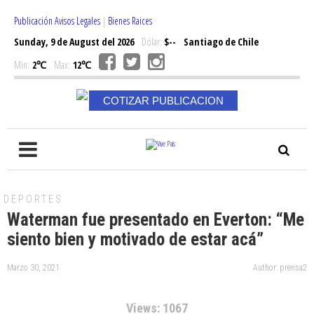
Publicación Avisos Legales
|
Bienes Raices
Sunday, 9 de August del 2026
Dólar:
$--
Santiago de Chile
Min:
2℃
Max:
12℃
COTIZAR PUBLICACION
DEPORTES
Waterman fue presentado en Everton: “Me
siento bien y motivado de estar acá”
Marzo 30, 2021
Author: prensa2
Views: 1067