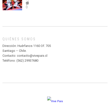
el
TEATRO
0
abuso”
Y
CIRCENSE
INFANTIL
DE
MADAGASCAR
EN
EL
QUIÉNES SOMOS
PARQUE
HURATDO
Dirección: Huérfanos 1160 Of. 705
Santiago – Chile.
Contacto: contacto@vivepais.cl
Teléfono: (562) 29937680