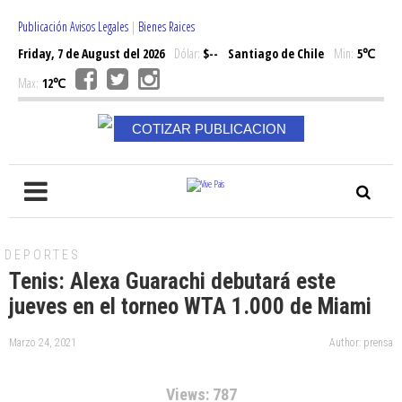
Publicación Avisos Legales
|
Bienes Raices
Friday, 7 de August del 2026
Dólar:
$--
Santiago de Chile
Min:
5℃
Max:
12℃
COTIZAR PUBLICACION
DEPORTES
Tenis: Alexa Guarachi debutará este
jueves en el torneo WTA 1.000 de Miami
Marzo 24, 2021
Author: prensa
Views: 787