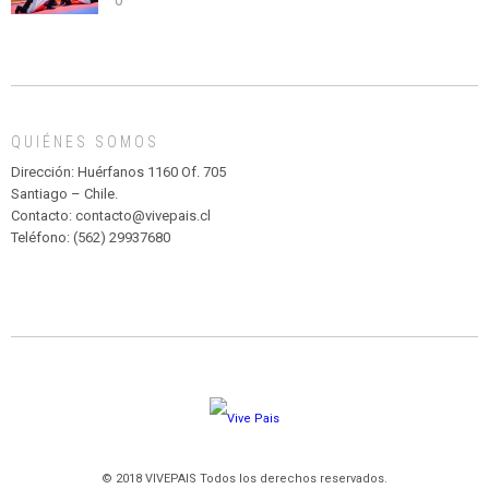
abuso”
Y
CIRCENSE
INFANTIL
DE
MADAGASCAR
EN
EL
QUIÉNES SOMOS
PARQUE
HURATDO
Dirección: Huérfanos 1160 Of. 705
Santiago – Chile.
Contacto: contacto@vivepais.cl
Teléfono: (562) 29937680
© 2018 VIVEPAIS Todos los derechos reservados.