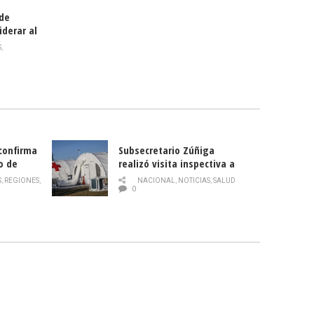
 de
iderar al
rlas?
S
,
 confirma
Subsecretario Zúñiga
o de
realizó visita inspectiva a
Hospital Modular Sótero del
S
,
REGIONES
,
NACIONAL
,
NOTICIAS
,
SALUD
Río
0