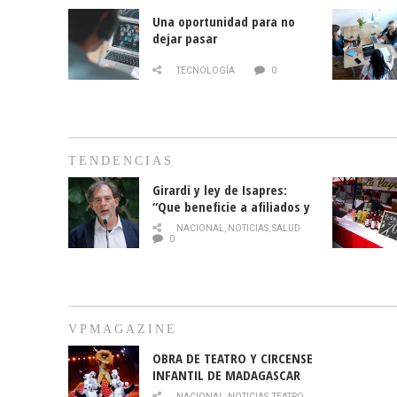
Una oportunidad para no
dejar pasar
TECNOLOGÍA
0
TENDENCIAS
Girardi y ley de Isapres:
“Que beneficie a afiliados y
no legalice el abuso”
NACIONAL
,
NOTICIAS
,
SALUD
0
VPMAGAZINE
OBRA DE TEATRO Y CIRCENSE
INFANTIL DE MADAGASCAR
EN EL PARQUE HURATDO
NACIONAL
,
NOTICIAS
,
TEATRO