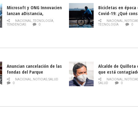
Microsoft y ONG Innovacien
Bicicletas en época
lanzan aDistancia,
Covid-19: ¿Qué cons
plataforma con cursos
momento de conduci
NACIONAL
,
TECNOLOGÍA
,
NACIONAL
,
NOTICIA
gratuitos online sobre
TENDENCIAS
0
TECNOLOGÍA
0
tecnología orientados a
emprendedores
Anuncian cancelación de las
Alcalde de Quillota
fondas del Parque
que está contagiad
O’Higgins debido al
COVID-19
NACIONAL
,
NOTICIAS
,
SALUD
NACIONAL
,
NOTICIA
coronavirus
0
SALUD
0