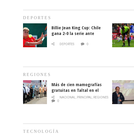
DEPORTES
Billie Jean King Cup: Chile
gana 2-0 la serie ante
Paraguay
DEPORTES
0
REGIONES
Más de cien mamografías
gratuitas en Taltal en el
mes de la prevención del
NACIONAL
,
PRINCIPAL
,
REGIONES
cáncer de mama
0
TECNOLOGÍA