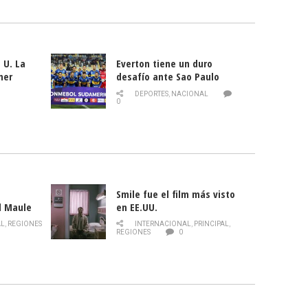
 U. La
Everton tiene un duro
mer
desafío ante Sao Paulo
ld
DEPORTES
,
NACIONAL
0
Smile fue el film más visto
l Maule
en EE.UU.
 de la
AL
,
REGIONES
INTERNACIONAL
,
PRINCIPAL
,
Director
REGIONES
0
celebra
smo