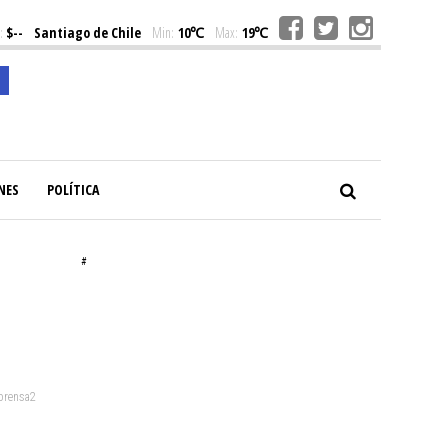
:
$--
Santiago de Chile
Min:
10℃
Max:
19℃
NES
POLÍTICA
#
 prensa2