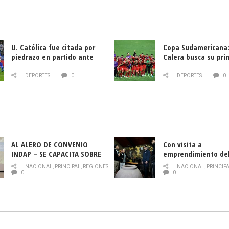
U. Católica fue citada por
Copa Sudamericana:
piedrazo en partido ante
Calera busca su pri
Deportes La Serena
triunfo ante Banfie
DEPORTES
0
DEPORTES
0
AL ALERO DE CONVENIO
Con visita a
INDAP – SE CAPACITA SOBRE
emprendimiento de
PLAGA DROSOPHILA SUZUKII
y llamado al rescate
NACIONAL
,
PRINCIPAL
,
REGIONES
NACIONAL
,
PRINCIP
historia campesina 
0
0
Nacional de INDAP 
la Semana del Turi