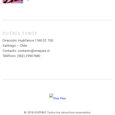
0
abuso”
Y
CIRCENSE
INFANTIL
DE
MADAGASCAR
EN
EL
QUIÉNES SOMOS
PARQUE
HURATDO
Dirección: Huérfanos 1160 Of. 705
Santiago – Chile.
Contacto: contacto@vivepais.cl
Teléfono: (562) 29937680
© 2018 VIVEPAIS Todos los derechos reservados.