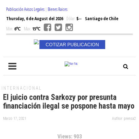
Publicación Avisos Legales
|
Bienes Raices
Thursday, 6 de August del 2026
Dólar:
$--
Santiago de Chile
Min:
6℃
Max:
15℃
COTIZAR PUBLICACION
INTERNACIONAL
El juicio contra Sarkozy por presunta
financiación ilegal se pospone hasta mayo
Marzo 17, 2021
Author: prensa2
Views: 903