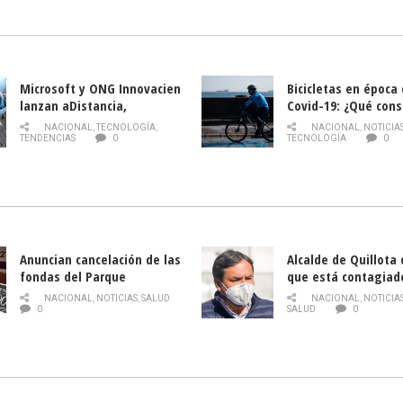
la Semana del Turi
Microsoft y ONG Innovacien
Bicicletas en época
lanzan aDistancia,
Covid-19: ¿Qué cons
plataforma con cursos
momento de conduci
NACIONAL
,
TECNOLOGÍA
,
NACIONAL
,
NOTICIA
gratuitos online sobre
TENDENCIAS
0
TECNOLOGÍA
0
tecnología orientados a
emprendedores
Anuncian cancelación de las
Alcalde de Quillota
fondas del Parque
que está contagiad
O’Higgins debido al
COVID-19
NACIONAL
,
NOTICIAS
,
SALUD
NACIONAL
,
NOTICIA
coronavirus
0
SALUD
0