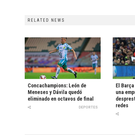
RELATED NEWS
Concachampions: León de
El Barça
Meneses y Dávila quedó
una emp
eliminado en octavos de final
desprest
redes
DEPORTES