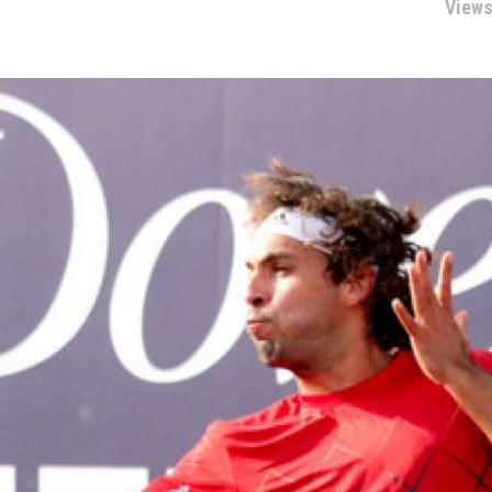
Views