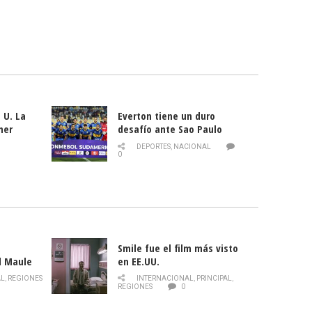
 U. La
Everton tiene un duro
mer
desafío ante Sao Paulo
ld
DEPORTES
,
NACIONAL
0
Smile fue el film más visto
l Maule
en EE.UU.
 de la
AL
,
REGIONES
INTERNACIONAL
,
PRINCIPAL
,
Director
REGIONES
0
celebra