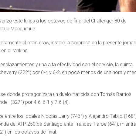
vanzó este lunes a los octavos de final del Challenger 80 de
l Club Manquehue.
rectamente al main draw, instaló la sorpresa en la presente jorna
en el ranking.
esplazamientos y una alta efectividad con el servicio, la quinta
cheverry (222°) por 6-4 y 6-2, en poco menos de una hora y me
ase donde protagonizará un duelo fraticida con Tomás Barrios
dell (327º) por 4-6, 6-1 y 7-6 (4).
 entre los locales Nicolás Jarry (746°) y Alejandro Tabilo (168°
 ronda del ATP 250 de Santiago ante Frances Tiafoe (64°), mientr
2°) en los octavos de final.