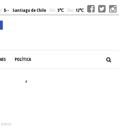
r:
$--
Santiago de Chile
Min:
5℃
Max:
12℃
NES
POLÍTICA
#
: prensa