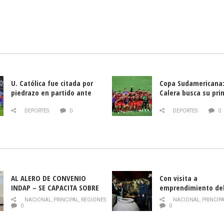
U. Católica fue citada por
Copa Sudamericana:
piedrazo en partido ante
Calera busca su pri
Deportes La Serena
triunfo ante Banfie
DEPORTES
0
DEPORTES
0
AL ALERO DE CONVENIO
Con visita a
INDAP – SE CAPACITA SOBRE
emprendimiento de
PLAGA DROSOPHILA SUZUKII
y llamado al rescate
NACIONAL
,
PRINCIPAL
,
REGIONES
NACIONAL
,
PRINCIP
historia campesina 
0
0
Nacional de INDAP 