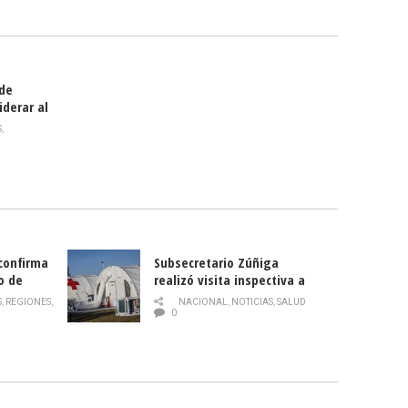
smo
 de
iderar al
rlas?
S
,
 confirma
Subsecretario Zúñiga
o de
realizó visita inspectiva a
Hospital Modular Sótero del
S
,
REGIONES
,
NACIONAL
,
NOTICIAS
,
SALUD
Río
0