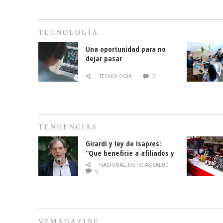
TECNOLOGÍA
Una oportunidad para no
dejar pasar
TECNOLOGÍA
0
TENDENCIAS
Girardi y ley de Isapres:
“Que beneficie a afiliados y
no legalice el abuso”
NACIONAL
,
NOTICIAS
,
SALUD
0
VPMAGAZINE