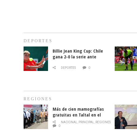
DEPORTES
Billie Jean King Cup: Chile
gana 2-0 la serie ante
Paraguay
DEPORTES
0
REGIONES
Más de cien mamografías
gratuitas en Taltal en el
mes de la prevención del
NACIONAL
,
PRINCIPAL
,
REGIONES
cáncer de mama
0