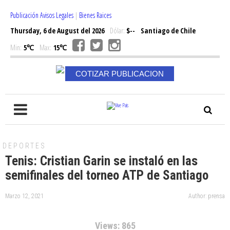
Publicación Avisos Legales
|
Bienes Raices
Thursday, 6 de August del 2026
Dólar:
$--
Santiago de Chile
Min:
5℃
Max:
15℃
COTIZAR PUBLICACION
DEPORTES
Tenis: Cristian Garin se instaló en las
semifinales del torneo ATP de Santiago
Marzo 12, 2021
Author: prensa
Views: 865