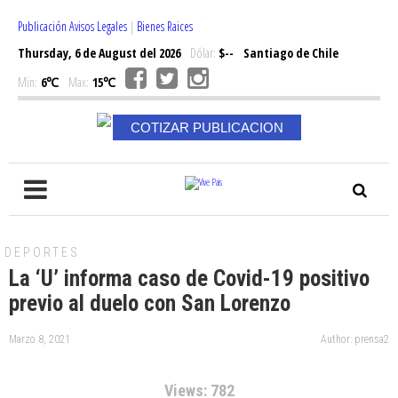
Publicación Avisos Legales
|
Bienes Raices
Thursday, 6 de August del 2026
Dólar:
$--
Santiago de Chile
Min:
6℃
Max:
15℃
COTIZAR PUBLICACION
DEPORTES
La ‘U’ informa caso de Covid-19 positivo
previo al duelo con San Lorenzo
Marzo 8, 2021
Author: prensa2
Views: 782