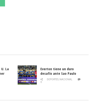
 U. La
Everton tiene un duro
mer
desafío ante Sao Paulo
ld
DEPORTES
,
NACIONAL
0