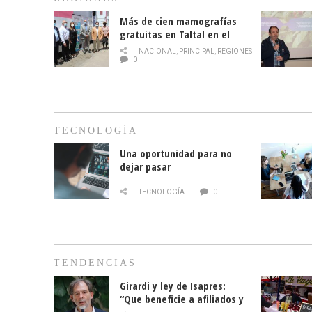
Más de cien mamografías
gratuitas en Taltal en el
mes de la prevención del
NACIONAL
,
PRINCIPAL
,
REGIONES
cáncer de mama
0
TECNOLOGÍA
Una oportunidad para no
dejar pasar
TECNOLOGÍA
0
TENDENCIAS
Girardi y ley de Isapres:
“Que beneficie a afiliados y