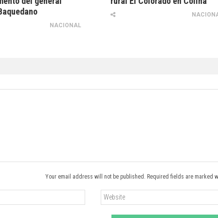
ento del general
rural El Colorado en Colina
Baquedano
NACION
NACIONAL
Your email address will not be published. Required fields are marked w