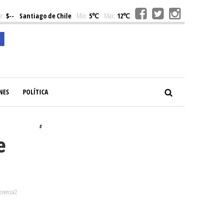
r:
$--
Santiago de Chile
Min:
5℃
Max:
12℃
NES
POLÍTICA
#
e
 prensa2