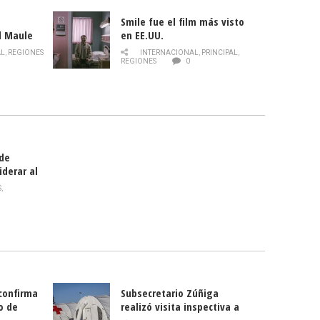
Smile fue el film más visto
l Maule
en EE.UU.
 de la
AL
,
REGIONES
INTERNACIONAL
,
PRINCIPAL
,
Director
REGIONES
0
celebra
smo
 de
iderar al
rlas?
S
,
 confirma
Subsecretario Zúñiga
o de
realizó visita inspectiva a