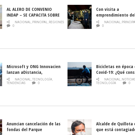
AL ALERO DE CONVENIO
Con visita a
INDAP – SE CAPACITA SOBRE
emprendimiento de
PLAGA DROSOPHILA SUZUKII
y llamado al rescate
NACIONAL
,
PRINCIPAL
,
REGIONES
NACIONAL
,
PRINCIP
historia campesina 
0
0
Nacional de INDAP 
la Semana del Turi
Microsoft y ONG Innovacien
Bicicletas en época
lanzan aDistancia,
Covid-19: ¿Qué cons
plataforma con cursos
momento de conduci
NACIONAL
,
TECNOLOGÍA
,
NACIONAL
,
NOTICIA
gratuitos online sobre
TENDENCIAS
0
TECNOLOGÍA
0
tecnología orientados a
emprendedores
Anuncian cancelación de las
Alcalde de Quillota
fondas del Parque
que está contagiad