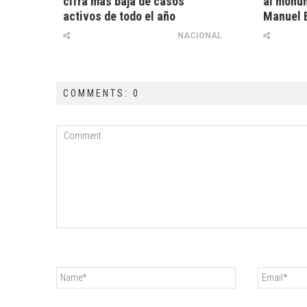
cifra más baja de casos
al monum
activos de todo el año
Manuel 
NACIONAL
COMMENTS: 0