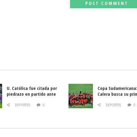
U. Católica fue citada por
Copa Sudamericana:
piedrazo en partido ante
Calera busca su pri
Deportes La Serena
triunfo ante Banfie
DEPORTES
0
DEPORTES
0