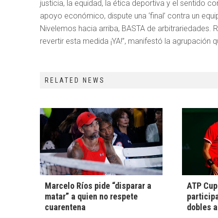
justicia, la equidad, la ética deportiva y el sentido
apoyo económico, dispute una ‘final’ contra un equi
Nivelemos hacia arriba, BASTA de arbitrariedades. 
revertir esta medida ¡YA!”, manifestó la agrupación 
RELATED NEWS
Marcelo Ríos pide “disparar a
ATP Cup:
matar” a quien no respete
particip
cuarentena
dobles a