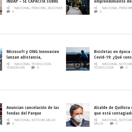
INDAP – SE CAPACITA SOBRE
emprendimiento de
PLAGA DROSOPHILA SUZUKII
y llamado al rescate
NACIONAL
,
PRINCIPAL
,
REGIONES
NACIONAL
,
PRINCIP
historia campesina 
0
0
Nacional de INDAP 
la Semana del Turi
Microsoft y ONG Innovacien
Bicicletas en época
lanzan aDistancia,
Covid-19: ¿Qué cons
plataforma con cursos
momento de conduci
NACIONAL
,
TECNOLOGÍA
,
NACIONAL
,
NOTICIA
gratuitos online sobre
TENDENCIAS
0
TECNOLOGÍA
0
tecnología orientados a
emprendedores
Anuncian cancelación de las
Alcalde de Quillota
fondas del Parque
que está contagiad
O’Higgins debido al
COVID-19
NACIONAL
,
NOTICIAS
,
SALUD
NACIONAL
,
NOTICIA
coronavirus
0
SALUD
0