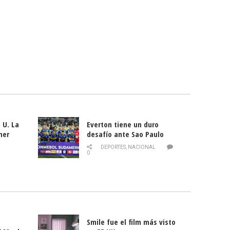
 U. La
Everton tiene un duro
mer
desafío ante Sao Paulo
ld
DEPORTES
,
NACIONAL
0
Smile fue el film más visto