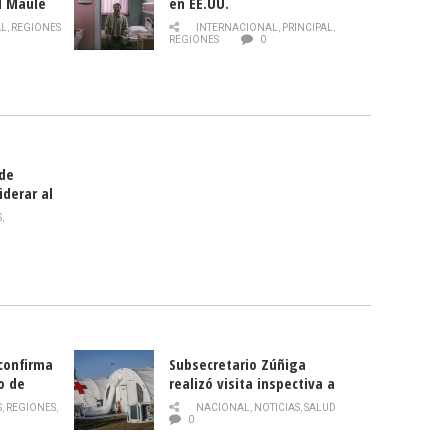
l Maule
en EE.UU.
 de la
AL
,
REGIONES
INTERNACIONAL
,
PRINCIPAL
,
Director
REGIONES
0
celebra
smo
 de
iderar al
rlas?
S
,
 confirma
Subsecretario Zúñiga
o de
realizó visita inspectiva a
Hospital Modular Sótero del
S
,
REGIONES
,
NACIONAL
,
NOTICIAS
,
SALUD
Río
0