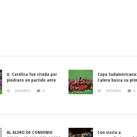
U. Católica fue citada por
Copa Sudamericana:
piedrazo en partido ante
Calera busca su pri
Deportes La Serena
triunfo ante Banfie
DEPORTES
0
DEPORTES
0
AL ALERO DE CONVENIO
Con visita a