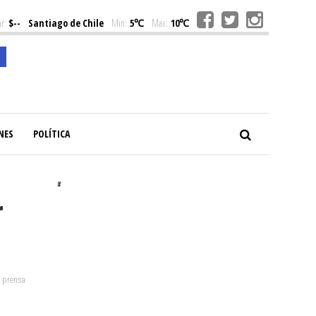
r:
$--
Santiago de Chile
Min:
5℃
Max:
10℃
NES
POLÍTICA
#
r
: prensa