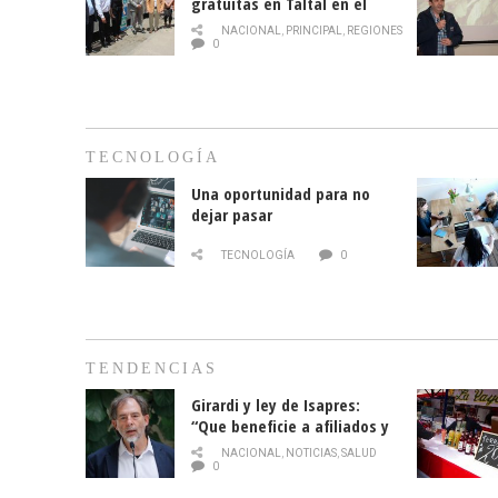
gratuitas en Taltal en el
mes de la prevención del
NACIONAL
,
PRINCIPAL
,
REGIONES
cáncer de mama
0
TECNOLOGÍA
Una oportunidad para no
dejar pasar
TECNOLOGÍA
0
TENDENCIAS
Girardi y ley de Isapres:
“Que beneficie a afiliados y
no legalice el abuso”
NACIONAL
,
NOTICIAS
,
SALUD
0