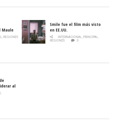
Smile fue el film más visto
l Maule
en EE.UU.
 de la
AL
,
REGIONES
INTERNACIONAL
,
PRINCIPAL
,
Director
REGIONES
0
celebra
smo
 de
iderar al
rlas?
S
,