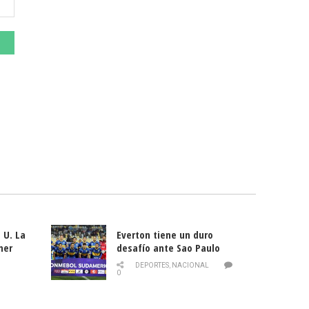
 U. La
Everton tiene un duro
mer
desafío ante Sao Paulo
ld
DEPORTES
,
NACIONAL
0