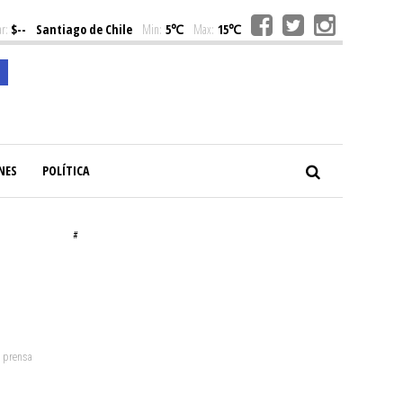
r:
$--
Santiago de Chile
Min:
5℃
Max:
15℃
NES
POLÍTICA
#
: prensa