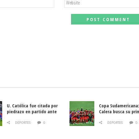
U. Católica fue citada por
Copa Sudamericana:
piedrazo en partido ante
Calera busca su pri
Deportes La Serena
triunfo ante Banfie
DEPORTES
0
DEPORTES
0