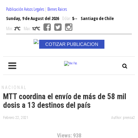
Publicación Avisos Legales
|
Bienes Raices
Sunday, 9 de August del 2026
Dólar:
$--
Santiago de Chile
Min:
2℃
Max:
12℃
COTIZAR PUBLICACION
NACIONAL
MTT coordina el envío de más de 58 mil
dosis a 13 destinos del país
Febrero 22, 2021
Author: prensa2
Views: 938