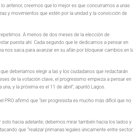
o lo anterior, creemos que lo mejor es que concurramos a unas
rzas y movimientos que estén por la unidad y la convicción de
o repetimos. A menos de dos meses de la elección de
 estar puesta ahí. Cada segundo que le dedicamos a pensar en
ha nos saca para avanzar en su afán por bloquear cambios en l
que deberíamos elegir a las y los ciudadanos que redactarán
eses de la votación clave, el progresismo empieza a pensar en
a una, y la próxima es el 11 de abril”, apuntó Lagos.
del PRO afirmó que “ser progresista es mucho más difícil que no
solo hacia adelante; debemos mirar también hacia los lados y
estacando que “realizar primarias legales únicamente entre secto