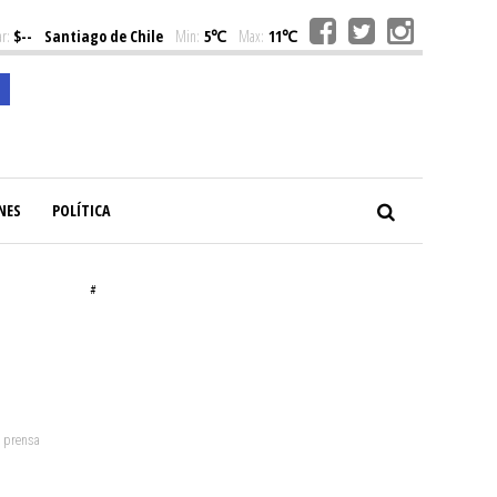
r:
$--
Santiago de Chile
Min:
5℃
Max:
11℃
NES
POLÍTICA
#
: prensa