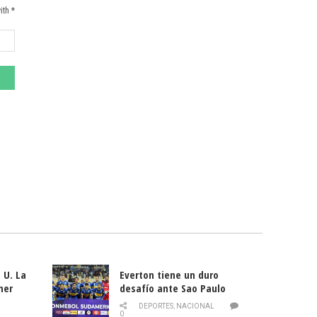
ith *
 U. La
Everton tiene un duro
mer
desafío ante Sao Paulo
ld
DEPORTES
,
NACIONAL
0