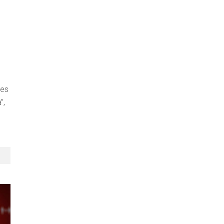
les
”,