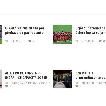
U. Católica fue citada por
Copa Sudamericana:
piedrazo en partido ante
Calera busca su pri
Deportes La Serena
triunfo ante Banfie
DEPORTES
0
DEPORTES
0
AL ALERO DE CONVENIO
Con visita a
INDAP – SE CAPACITA SOBRE
emprendimiento de
PLAGA DROSOPHILA SUZUKII
y llamado al rescate
NACIONAL
,
PRINCIPAL
,
REGIONES
NACIONAL
,
PRINCIP
historia campesina 
0
0
Nacional de INDAP 
la Semana del Turi