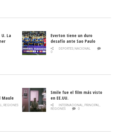
 U. La
Everton tiene un duro
mer
desafío ante Sao Paulo
ld
DEPORTES
,
NACIONAL
0
Smile fue el film más visto
l Maule
en EE.UU.
 de la
AL
,
REGIONES
INTERNACIONAL
,
PRINCIPAL
,
Director
REGIONES
0
celebra
smo