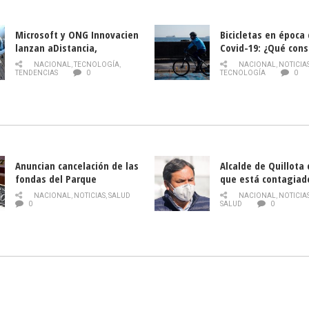
Microsoft y ONG Innovacien
Bicicletas en época
lanzan aDistancia,
Covid-19: ¿Qué cons
plataforma con cursos
momento de conduci
NACIONAL
,
TECNOLOGÍA
,
NACIONAL
,
NOTICIA
gratuitos online sobre
TENDENCIAS
0
TECNOLOGÍA
0
tecnología orientados a
emprendedores
Anuncian cancelación de las
Alcalde de Quillota
fondas del Parque
que está contagiad
O’Higgins debido al
COVID-19
NACIONAL
,
NOTICIAS
,
SALUD
NACIONAL
,
NOTICIA
coronavirus
0
SALUD
0