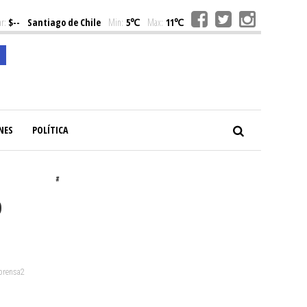
r:
$--
Santiago de Chile
Min:
5℃
Max:
11℃
NES
POLÍTICA
#
o
 prensa2