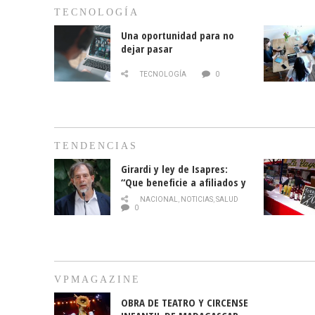
TECNOLOGÍA
Una oportunidad para no
dejar pasar
TECNOLOGÍA
0
TENDENCIAS
Girardi y ley de Isapres:
“Que beneficie a afiliados y
no legalice el abuso”
NACIONAL
,
NOTICIAS
,
SALUD
0
VPMAGAZINE
OBRA DE TEATRO Y CIRCENSE