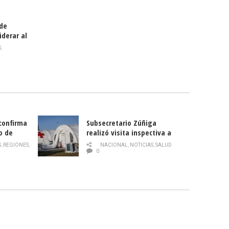
 de
iderar al
rlas?
S
,
 confirma
Subsecretario Zúñiga
o de
realizó visita inspectiva a
Hospital Modular Sótero del
S
,
REGIONES
,
NACIONAL
,
NOTICIAS
,
SALUD
Río
0