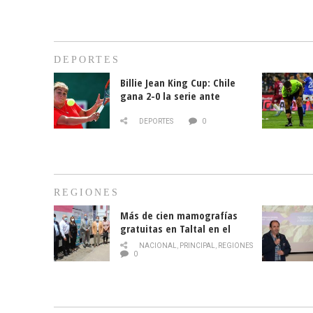
DEPORTES
Billie Jean King Cup: Chile
gana 2-0 la serie ante
Paraguay
DEPORTES
0
REGIONES
Más de cien mamografías
gratuitas en Taltal en el
mes de la prevención del
NACIONAL
,
PRINCIPAL
,
REGIONES
cáncer de mama
0