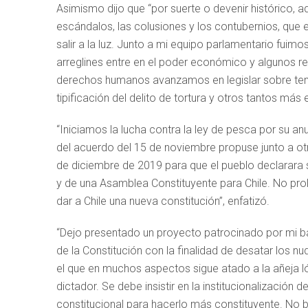
Asimismo dijo que “por suerte o devenir histórico, 
escándalos, las colusiones y los contubernios, que
salir a la luz. Junto a mi equipo parlamentario fuim
arreglines entre en el poder económico y algunos re
derechos humanos avanzamos en legislar sobre tem
tipificación del delito de tortura y otros tantos m
“Iniciamos la lucha contra la ley de pesca por su an
del acuerdo del 15 de noviembre propuse junto a otro
de diciembre de 2019 para que el pueblo declarara s
y de una Asamblea Constituyente para Chile. No proli
dar a Chile una nueva constitución”, enfatizó.
“Dejo presentado un proyecto patrocinado por mi ba
de la Constitución con la finalidad de desatar los 
el que en muchos aspectos sigue atado a la añeja lóg
dictador. Se debe insistir en la institucionalización
constitucional para hacerlo más constituyente. No b