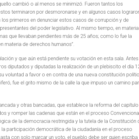
aquello cambió o al menos se minimizó. Fueron tantos los
 estos terminaron por desmoronarse y en algunos casos lograro
os los primeros en denunciar estos casos de corrupción y de
presentantes del poder legislativo. Al mismo tiempo, en materia
as que llevaban pendientes más de 25 años; como lo fue la
ás en materia de derechos humanos”.
ulación y que aún está pendiente su votación en esta sala. Antes
s diputados y diputadas la realización de un plebiscito el día 1
u voluntad a favor o en contra de una nueva constitución políti
feró, fue el grito mismo de la calle la que impuso un camino pa
ncada y otras bancadas, que establece la reforma del capítulo
nudos y romper las cadenas que están en el proceso Convencional
ica de la democracia restringida y la tutela de la Constitución 
 de la participación democrática de la ciudadanía en el proceso
asta con solo marcar un voto, el pueblo debe ser quien escriba 