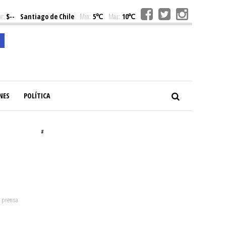
r:
$--
Santiago de Chile
Min:
5℃
Max:
10℃
NES
POLÍTICA
#
: prensa