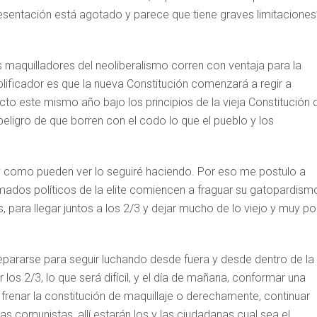
resentación está agotado y parece que tiene graves limitaciones”
 maquilladores del neoliberalismo corren con ventaja para la
lificador es que la nueva Constitución comenzará a regir a
cto este mismo año bajo los principios de la vieja Constitución 
eligro de que borren con el codo lo que el pueblo y los
 y como pueden ver lo seguiré haciendo. Por eso me postulo a
amados políticos de la elite comiencen a fraguar su gatopardism
, para llegar juntos a los 2/3 y dejar mucho de lo viejo y muy p
epararse para seguir luchando desde fuera y desde dentro de la
 los 2/3, lo que será difícil, y el día de mañana, conformar una
frenar la constitución de maquillaje o derechamente, continuar
 las comunistas, allí estarán los y las ciudadanas cual sea el