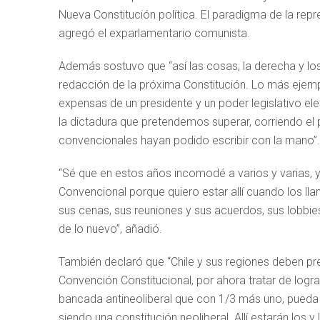
Nueva Constitución política. El paradigma de la rep
agregó el exparlamentario comunista.
Además sostuvo que “así las cosas, la derecha y los
redacción de la próxima Constitución. Lo más ejemp
expensas de un presidente y un poder legislativo ele
la dictadura que pretendemos superar, corriendo el p
convencionales hayan podido escribir con la mano”.
“Sé que en estos años incomodé a varios y varias,
Convencional porque quiero estar allí cuando los ll
sus cenas, sus reuniones y sus acuerdos, sus lobbies
de lo nuevo”, añadió.
También declaró que “Chile y sus regiones deben pr
Convención Constitucional, por ahora tratar de lograr
bancada antineoliberal que con 1/3 más uno, pueda 
siendo una constitución neoliberal. Allí estarán los y