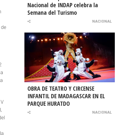
Nacional de INDAP celebra la
Semana del Turismo
n
NACIONAL
 de
2
ca
ra
OBRA DE TEATRO Y CIRCENSE
INFANTIL DE MADAGASCAR EN EL
 V
PARQUE HURATDO
,
NACIONAL
del
la