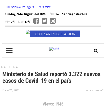
Publicación Avisos Legales
|
Bienes Raices
Sunday, 9 de August del 2026
Dólar:
$--
Santiago de Chile
Min:
2℃
Max:
12℃
COTIZAR PUBLICACION
NACIONAL
Ministerio de Salud reportó 3.322 nuevos
casos de Covid-19 en el país
Enero 26, 2021
Author: prensa2
Views: 1546