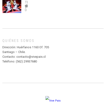
legalice
DE
TEATRO
el
TEATRO
0
abuso”
Y
CIRCENSE
INFANTIL
DE
MADAGASCAR
EN
EL
QUIÉNES SOMOS
PARQUE
HURATDO
Dirección: Huérfanos 1160 Of. 705
Santiago – Chile.
Contacto: contacto@vivepais.cl
Teléfono: (562) 29937680