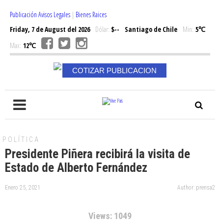
Publicación Avisos Legales
|
Bienes Raices
Friday, 7 de August del 2026
Dólar:
$--
Santiago de Chile
Min:
5℃
Max:
12℃
COTIZAR PUBLICACION
POLÍTICA
Presidente Piñera recibirá la visita de
Estado de Alberto Fernández
Enero 25, 2021
Author: prensa2
Views: 1049