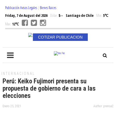
Publicación Avisos Legales
|
Bienes Raices
Friday, 7 de August del 2026
Dólar:
$--
Santiago de Chile
Min:
5℃
Max:
12℃
COTIZAR PUBLICACION
INTERNACIONAL
Perú: Keiko Fujimori presenta su
propuesta de gobierno de cara a las
elecciones
Enero 25, 2021
Author: prensa2