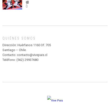
el
TEATRO
0
abuso”
Y
CIRCENSE
INFANTIL
DE
MADAGASCAR
EN
EL
QUIÉNES SOMOS
PARQUE
HURATDO
Dirección: Huérfanos 1160 Of. 705
Santiago – Chile.
Contacto: contacto@vivepais.cl
Teléfono: (562) 29937680