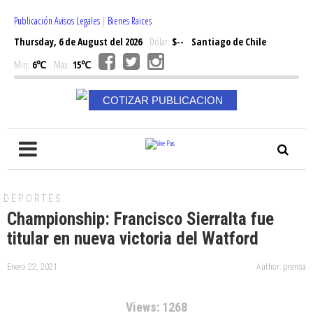
Publicación Avisos Legales
|
Bienes Raices
Thursday, 6 de August del 2026
Dólar:
$--
Santiago de Chile
Min:
6℃
Max:
15℃
COTIZAR PUBLICACION
DEPORTES
Championship: Francisco Sierralta fue
titular en nueva victoria del Watford
Enero 22, 2021
Author: prensa
Views: 1268