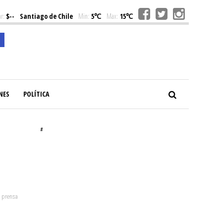
r:
$--
Santiago de Chile
Min:
5℃
Max:
15℃
NES
POLÍTICA
#
: prensa