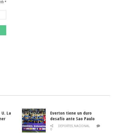
ith *
 U. La
Everton tiene un duro
mer
desafío ante Sao Paulo
ld
DEPORTES
,
NACIONAL
0