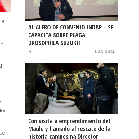
 de
AL ALERO DE CONVENIO INDAP – SE
CAPACITA SOBRE PLAGA
DROSOPHILA SUZUKII
 ya
NACIONAL
d”.
s
los
Con visita a emprendimiento del
Maule y llamado al rescate de la
que
historia campesina Director