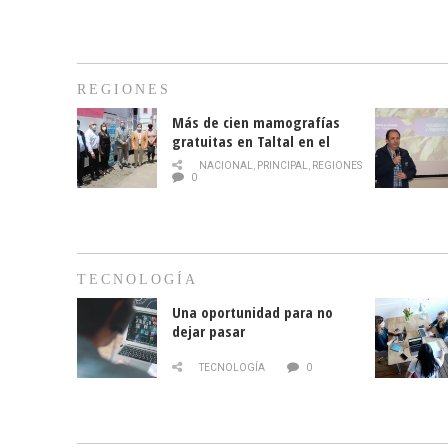
REGIONES
Más de cien mamografías
gratuitas en Taltal en el
mes de la prevención del
NACIONAL
,
PRINCIPAL
,
REGIONES
cáncer de mama
0
TECNOLOGÍA
Una oportunidad para no
dejar pasar
TECNOLOGÍA
0