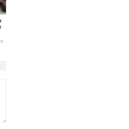
e
y
ES