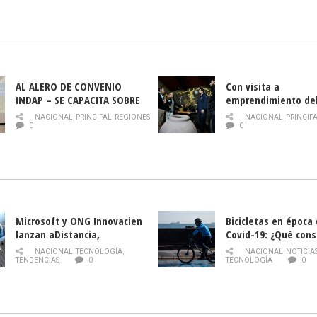
AL ALERO DE CONVENIO
Con visita a
INDAP – SE CAPACITA SOBRE
emprendimiento de
PLAGA DROSOPHILA SUZUKII
y llamado al rescate
NACIONAL
,
PRINCIPAL
,
REGIONES
NACIONAL
,
PRINCIP
historia campesina 
0
0
Nacional de INDAP 
la Semana del Turi
Microsoft y ONG Innovacien
Bicicletas en época
lanzan aDistancia,
Covid-19: ¿Qué cons
plataforma con cursos
momento de conduci
NACIONAL
,
TECNOLOGÍA
,
NACIONAL
,
NOTICIA
gratuitos online sobre
TENDENCIAS
0
TECNOLOGÍA
0
tecnología orientados a
emprendedores