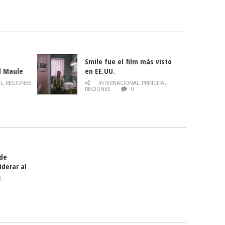
Smile fue el film más visto
l Maule
en EE.UU.
 de la
AL
,
REGIONES
INTERNACIONAL
,
PRINCIPAL
,
Director
REGIONES
0
celebra
smo
 de
iderar al
rlas?
S
,