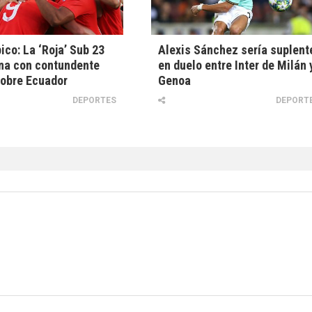
ico: La ‘Roja’ Sub 23
Alexis Sánchez sería suplent
na con contundente
en duelo entre Inter de Milán 
sobre Ecuador
Genoa
DEPORTES
DEPORT