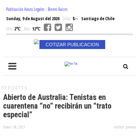
Publicación Avisos Legales
|
Bienes Raices
Sunday, 9 de August del 2026
Dólar:
$--
Santiago de Chile
Min:
2℃
Max:
12℃
COTIZAR PUBLICACION
DEPORTES
Abierto de Australia: Tenistas en
cuarentena “no” recibirán un “trato
especial”
Enero 18, 2021
Author: prensa