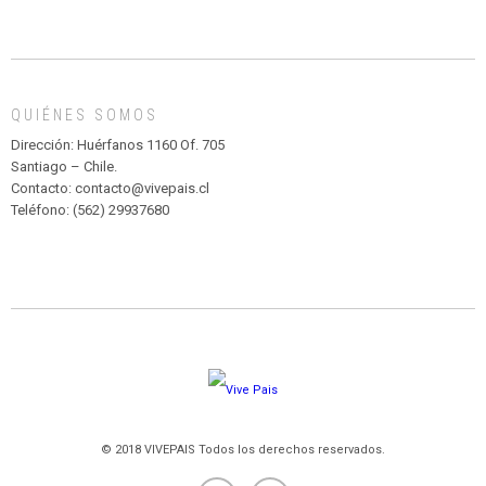
INFANTIL
DE
MADAGASCAR
EN
EL
QUIÉNES SOMOS
PARQUE
HURATDO
Dirección: Huérfanos 1160 Of. 705
Santiago – Chile.
Contacto: contacto@vivepais.cl
Teléfono: (562) 29937680
© 2018 VIVEPAIS Todos los derechos reservados.