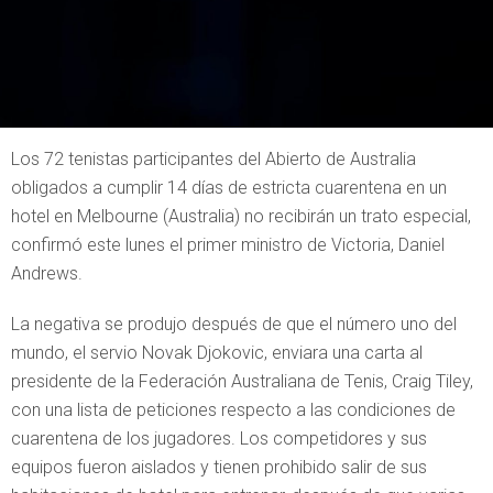
Los 72 tenistas participantes del Abierto de Australia
obligados a cumplir 14 días de estricta cuarentena en un
hotel en Melbourne (Australia) no recibirán un trato especial,
confirmó este lunes el primer ministro de Victoria, Daniel
Andrews.
La negativa se produjo después de que el número uno del
mundo, el servio Novak Djokovic, enviara una carta al
presidente de la Federación Australiana de Tenis, Craig Tiley,
con una lista de peticiones respecto a las condiciones de
cuarentena de los jugadores. Los competidores y sus
equipos fueron aislados y tienen prohibido salir de sus