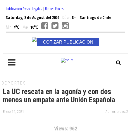
Publicación Avisos Legales
|
Bienes Raices
Saturday, 8 de August del 2026
Dólar:
$--
Santiago de Chile
Min:
4℃
Max:
10℃
COTIZAR PUBLICACION
DEPORTES
La UC rescata en la agonía y con dos
menos un empate ante Unión Española
Enero 14, 2021
Author: prensa2
Views: 962