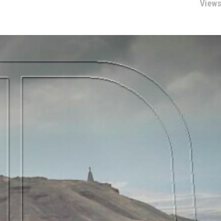
Views