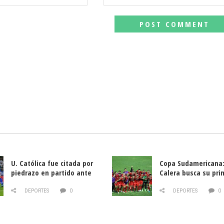
U. Católica fue citada por
Copa Sudamericana:
piedrazo en partido ante
Calera busca su pri
Deportes La Serena
triunfo ante Banfie
DEPORTES
0
DEPORTES
0