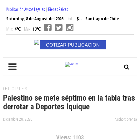
Publicación Avisos Legales
|
Bienes Raices
Saturday, 8 de August del 2026
Dólar:
$--
Santiago de Chile
Min:
4℃
Max:
10℃
COTIZAR PUBLICACION
DEPORTES
Palestino se mete séptimo en la tabla tras
derrotar a Deportes Iquique
Diciembre 28, 2020
Author: prensa
Views: 1103