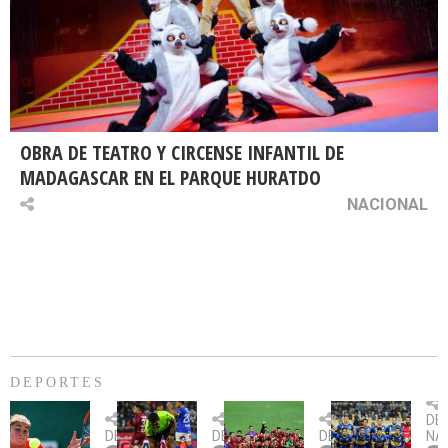
OBRA DE TEATRO Y CIRCENSE INFANTIL DE
MADAGASCAR EN EL PARQUE HURATDO
NACIONAL
DEPORTES
Billie
U.
Copa
Eve
DE
Jean
Católica
Sudamericana:
tie
DEPORTES
DEPORTES
DEPORTES
NA