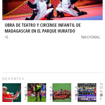
OBRA DE TEATRO Y CIRCENSE INFANTIL DE
MADAGASCAR EN EL PARQUE HURATDO
NACIONAL
DEPORTES
Billie
U.
Copa
Eve
DE
Jean
Católica
Sudamericana:
tie
DEPORTES
DEPORTES
DEPORTES
NA
King
fue
U.
un
0
0
0
0
Cup:
citada
La
dur
Chile
por
Calera
des