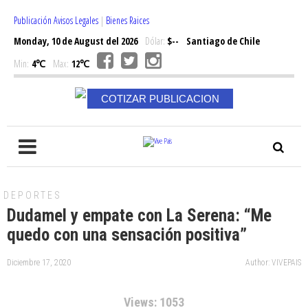
Publicación Avisos Legales
|
Bienes Raices
Monday, 10 de August del 2026
Dólar:
$--
Santiago de Chile
Min:
4℃
Max:
12℃
COTIZAR PUBLICACION
DEPORTES
Dudamel y empate con La Serena: “Me
quedo con una sensación positiva”
Diciembre 17, 2020
Author: VIVEPAIS
Views: 1053