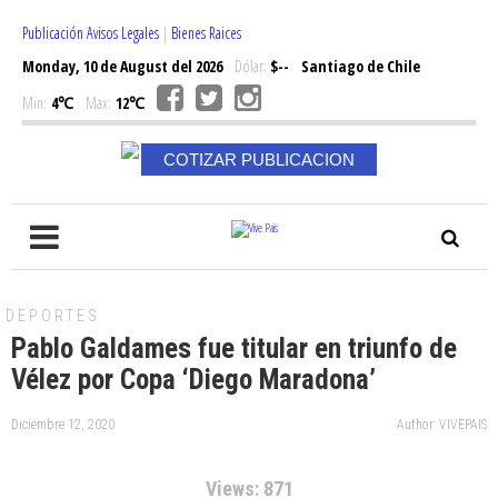
Publicación Avisos Legales
|
Bienes Raices
Monday, 10 de August del 2026
Dólar:
$--
Santiago de Chile
Min:
4℃
Max:
12℃
COTIZAR PUBLICACION
DEPORTES
Pablo Galdames fue titular en triunfo de
Vélez por Copa ‘Diego Maradona’
Diciembre 12, 2020
Author: VIVEPAIS
Views: 871